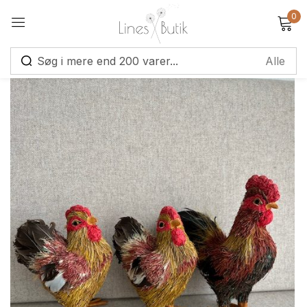
0
Log ind
Alternative:
Husk mig
Glemt adgangskode?
Log ind
Opret en konto