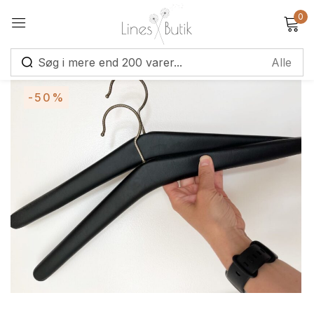
0
Log ind
-50%
Alternative:
Husk mig
Glemt adgangskode?
Log ind
Opret en konto